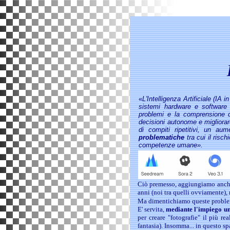
«
L'Intelligenza Artificiale (IA 
sistemi hardware e software 
problemi e la comprensione d
decisioni autonome e migliorare
di compiti ripetitivi, un aum
problematiche
tra cui il risch
competenze umane».
Ciò premesso, aggiungiamo anche c
anni (noi tra quelli ovviamente), 
Ma dimentichiamo queste problemati
E' servita,
mediante l'impiego um
per creare "fotografie" il più r
fantasia). Insomma... in questo sp