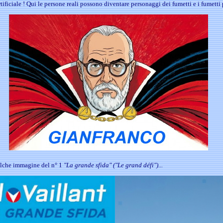
tificiale ! Qui le persone reali possono diventare personaggi dei fumetti e i fumetti 
alche immagine del n° 1
"La grande sfida" ("Le grand défi")...