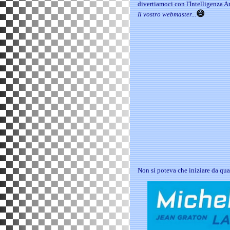
divertiamoci con l'Intelligenza Ar
😄
Il vostro webmaster...
Non si poteva che iniziare da qu