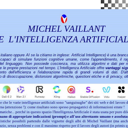
MICHEL VAILLANT
E L'INTELLIGENZA ARTIFICIA
in italiano oppure AI se la citiamo in inglese: Artificial Intelligence) è una bran
capaci di simulare funzioni cognitive umane, come l'apprendimento, il rag
el linguaggio. Non possiede coscienza, ma utilizza algoritmi e dati per 
 le proprie prestazioni nel tempo. L'Intelligenza Artificiale offre
vantaggi sig
ento dell'efficienza e l'elaborazione rapida di grandi volumi di dati. D'a
io di disoccupazione, distorsioni algoritmiche, questioni etiche e di privacy, ol
he le varie intelligenze artificiali sono "sanguisughe" dei siti web e del lavoro di
ma (attenzione !): come risultato sono spesso propagatrici di informazioni errate !
che... perché in questo spazio l'Intelligenza Artificiale è stata usata per puro dile
ano di appropriate indicazioni (prompt) e all'uso altrettanto umano e assoluta
ealistiche possibili partendo dalle vignette degli albi di Michel Vaillant (ma an
azio, senza problemi e con il massimo rispetto per il lavoro degli autori (in primis 