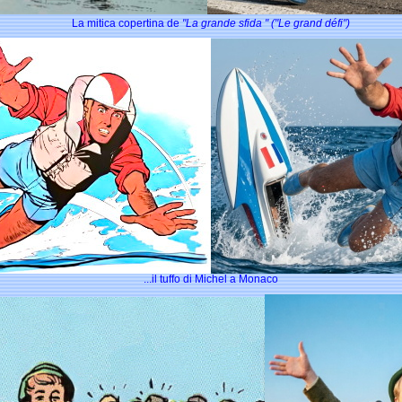
La mitica copertina de
"La grande sfida " ("Le grand défi")
...il tuffo di Michel a Monaco