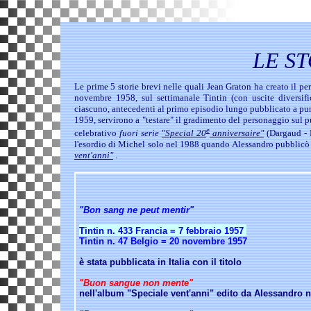
LE ST
Le prime 5 storie brevi nelle quali Jean Graton ha creato il pe
novembre 1958, sul settimanale Tintin (con uscite diversifi
ciascuno, antecedenti al primo episodio lungo pubblicato a pu
1959, servirono a "testare" il gradimento del personaggio sul p
e
celebrativo
fuori serie
"
Special 20
anniversaire"
(Dargaud - F
l'esordio di Michel solo nel 1988 quando Alessandro pubblicò la
vent'anni"
.
"Bon sang ne peut mentir"
Tintin n. 433 Francia = 7 febbraio 1957
Tintin n. 47 Belgio = 20 novembre 1957
è stata pubblicata in Italia
con il titolo
"Buon sangue non mente"
nell'album "Speciale vent'anni" edito da Alessandro n