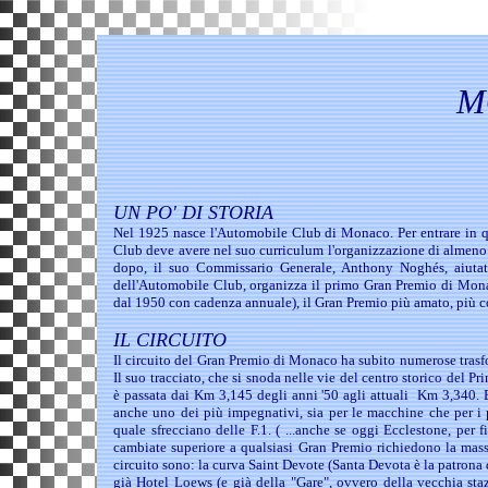
M
UN PO' DI STORIA
Nel 1925 nasce l'Automobile Club di Monaco. Per entrare in que
Club deve avere nel suo curriculum l'organizzazione di almeno 
dopo, il suo Commissario Generale, Anthony Noghés, aiutato
dell'Automobile Club, organizza il primo Gran Premio di Monaco
dal 1950 con cadenza annuale), il Gran Premio più amato, più co
IL CIRCUITO
Il circuito del Gran Premio di Monaco ha subito numerose trasfo
Il suo tracciato, che si snoda nelle vie del centro storico del 
è passata dai Km 3,145 degli anni '50 agli attuali Km 3,340. E
anche uno dei più impegnativi, sia per le macchine che per i p
quale sfrecciano delle F.1. ( ...anche se oggi Ecclestone, per f
cambiate superiore a qualsiasi Gran Premio richiedono la ma
circuito sono: la curva Saint Devote (Santa Devota è la patrona d
già Hotel Loews
(e g
ià della "Gare", ovvero della vecchia staz