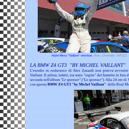
Alainl Menu "Vaillant" vittorioso
(
foto: Chevrolet - WTCC)
LA BMW Z4 GT3 "BY MICHEL VAILLANT"
L'esordio in
endurance
di Alex Zanardi non poteva avvenire 
Vaillant. Il pilota, infatti, era stato "ospite" del fumetto in be
seconda nell'album
"Le sponsor" ("Lo sponsor")
. Alla 24 ore d
con questa
BMW Z4 GT3 "by Michel Vaillant"
della Roal Mo