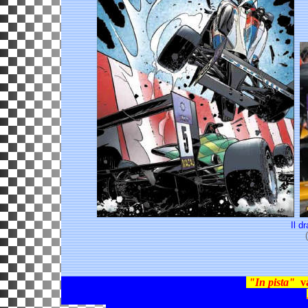
Il d
"In pista"
va