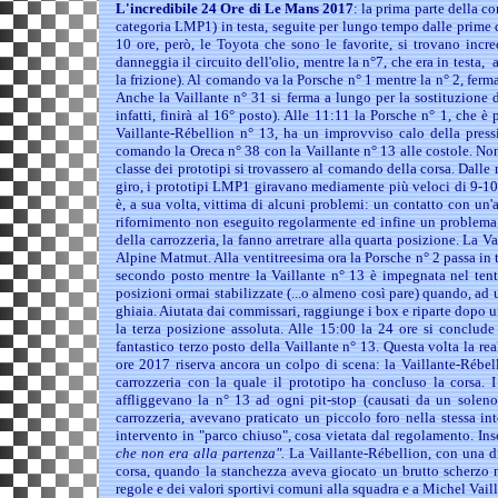
L'incredibile 24 Ore di Le Mans 2017
: la prima parte della c
categoria LMP1) in testa, seguite per lungo tempo dalle prime
10 ore, però, le Toyota che sono le favorite, si trovano incr
danneggia il circuito dell'olio, mentre la n°7, che era in testa,
la frizione). Al comando va la Porsche n° 1 mentre la n° 2, fermat
Anche la Vaillante n° 31 si ferma a lungo per la sostituzione 
infatti, finirà al 16° posto). Alle 11:11 la Porsche n° 1, che
Vaillante-Rébellion n° 13, ha un improvviso calo della pressi
comando la Oreca n° 38 con la Vaillante n° 13 alle costole. No
classe dei prototipi si trovassero al comando della corsa. Dalle
giro, i prototipi LMP1 giravano mediamente più veloci di 9-10 
è, a sua volta, vittima di alcuni problemi: un contatto con un
rifornimento non eseguito regolarmente ed infine un problema 
della carrozzeria, la fanno arretrare alla quarta posizione. La V
Alpine Matmut. Alla ventitreesima ora la Porsche n° 2 passa in
secondo posto mentre la Vaillante n° 13 è impegnata nel tenta
posizioni ormai stabilizzate (...o almeno così pare) quando, ad u
ghiaia. Aiutata dai commissari, raggiunge i box e riparte dopo un
la terza posizione assoluta. Alle 15:00 la 24 ore si conclude
fantastico terzo posto della Vaillante n° 13. Questa volta la re
ore 2017 riserva ancora un colpo di scena: la Vaillante-Rébel
carrozzeria con la quale il prototipo ha concluso la corsa. I
affliggevano la n° 13 ad ogni pit-stop (causati da un soleno
carrozzeria, avevano praticato un piccolo foro nella stessa i
intervento in "parco chiuso", cosa vietata dal regolamento. In
che non era alla partenza".
La Vaillante-Rébellion, con una dic
corsa, quando la stanchezza aveva giocato un brutto scherzo ne
regole e dei valori sportivi comuni alla squadra e a Michel Vaill