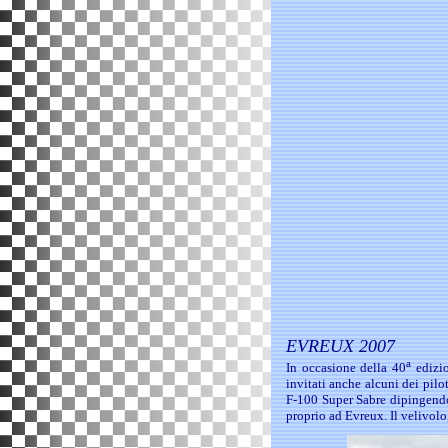
EVREUX 2007
a
In occasione della 40
edizio
invitati anche alcuni dei pilo
F-100 Super Sabre dipingendog
proprio ad Evreux. Il velivolo