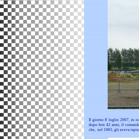
Il giorno 8 luglio 2007, in 
dopo ben 42 anni, il comanda
che, nel 1965, gli aveva ispir