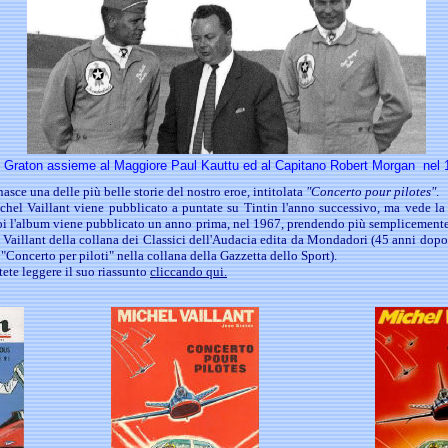
 Graton assieme al Maggiore Paul Kauttu ed al Capitano Robert Morgan nel 
nasce una delle più belle storie del nostro eroe, intitolata
"Concerto pour pilotes"
.
ichel Vaillant viene pubblicato a puntate su Tintin l'anno successivo, ma vede l
oi l'album viene pubblicato un anno prima, nel 1967, prendendo più semplicemente 
Vaillant della collana dei Classici dell'Audacia edita da Mondadori (45 anni dop
 "Concerto per piloti" nella collana della Gazzetta dello Sport).
tete leggere il suo riassunto
cliccando qui.