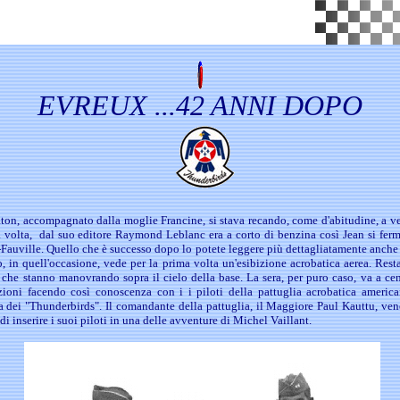
EVREUX ...42 ANNI DOPO
ton, accompagnato dalla moglie Francine, si stava recando, come d'abitudine, a ve
ca volta, dal suo editore Raymond Leblanc era a corto di benzina così Jean si ferm
-Fauville. Quello che è successo dopo lo potete leggere più dettagliatamente anch
o, in quell'occasione, vede per la prima volta un'esibizione acrobatica aerea. Rest
 che stanno manovrando sopra il cielo della base. La sera, per puro caso, va a cena
uzioni facendo così conoscenza con i i piloti della pattuglia acrobatica ameri
a dei "Thunderbirds". Il comandante della pattuglia, il Maggiore Paul Kauttu, ven
di inserire i suoi piloti in una delle avventure di Michel Vaillant.