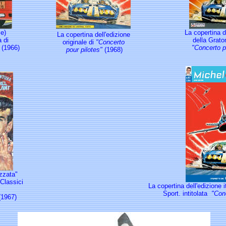
se)
La copertina d
La copertina dell'edizione
a di
della Grato
originale di
"Concerto
(1966)
"Concerto p
pour pilotes"
(1968)
izzata"
 Classici
La copertina dell'edizione 
Sport. intitolata
"Conc
1967)