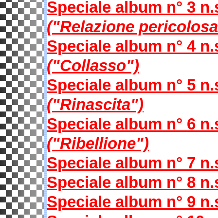
Speciale album n° 3
("Relazione pericolosa
Speciale album n° 4
("Collasso")
Speciale album n° 5
("Rinascita")
Speciale album n° 6
("Ribellione")
Speciale album n° 7 
Speciale album n° 8 
Speciale album n° 9 