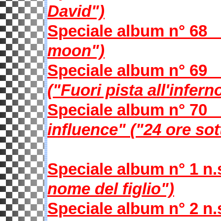
David")
Speciale album n
moon")
Speciale album n
("Fuori pista all'infern
Speciale album n
influence"
("24 ore so
Speciale album n° 1
nome del figlio")
Speciale album n° 2