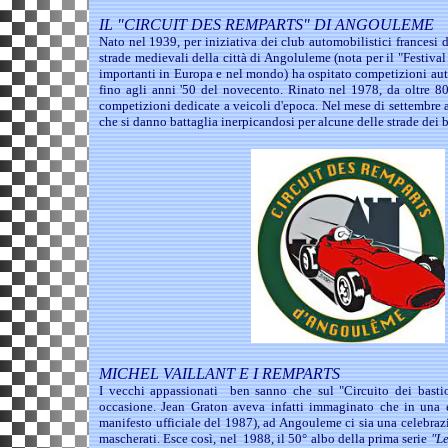
IL "CIRCUIT DES REMPARTS" DI ANGOULEME
Nato nel 1939, per iniziativa dei club automobilistici francesi 
strade medievali della città di Angoluleme (nota per il "Festiva
importanti in Europa e nel mondo) ha ospitato competizioni aut
fino agli anni '50 del novecento. Rinato nel 1978, da oltre 8
competizioni dedicate a veicoli d'epoca. Nel mese di settembre ac
che si danno battaglia inerpicandosi per alcune delle strade dei b
MICHEL VAILLANT E I REMPARTS
I vecchi appassionati ben sanno che sul "Circuito dei basti
occasione. Jean Graton aveva infatti immaginato che in una ed
manifesto ufficiale del 1987), ad Angouleme ci sia una celebrazio
mascherati. Esce così, nel 1988, il 50° albo della prima serie
"Le